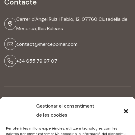
Contacte
Carrer d'Ángel Ruiz i Pablo, 12, 07760 Ciutadella de
Menorca, Illes Balears
contact@mercepomar.com
+34 655 79 97 07
Copyright ©2024 Mercè Pomar Espai. Todos los derechos
Gestionar el consentiment
reservados
de les cookies
Avís Legal
Declaració d’accessibilitat
Per oferir les millors experiències, utilitzem tecnologies com les
galetes per emmagatzemar i/o accedir a la informació del dispositiu.