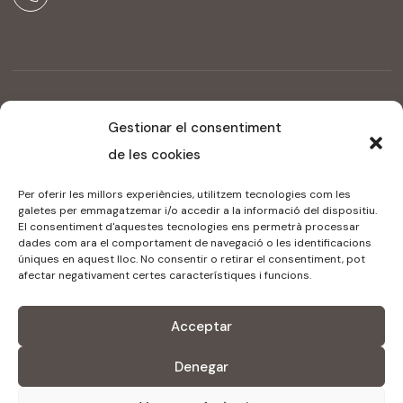
Copyright ©2024 Mercè Pomar Espai. Todos los derechos
Gestionar el consentiment
reservados
de les cookies
Avís Legal
Declaració d’accessibilitat
Per oferir les millors experiències, utilitzem tecnologies com les
galetes per emmagatzemar i/o accedir a la informació del dispositiu.
El consentiment d'aquestes tecnologies ens permetrà processar
dades com ara el comportament de navegació o les identificacions
Programa de kits digitals finançat pels fons Next
úniques en aquest lloc. No consentir o retirar el consentiment, pot
Generation del mecanisme de recuperació i resiliència
afectar negativament certes característiques i funcions.
Acceptar
Denegar